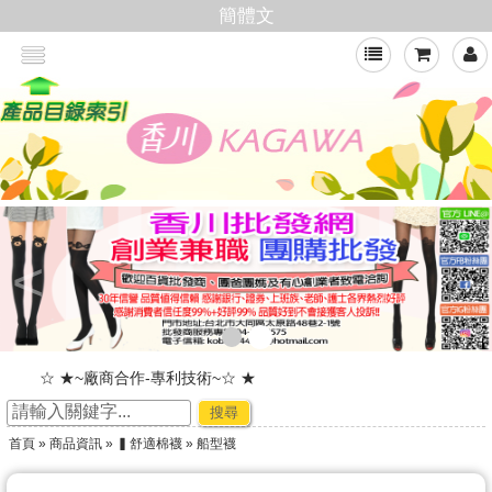
簡體文
<
☆ ★~廠商合作-專利技術~☆ ★
★★年節出貨公告★★
搜尋
加入會員,即可享有批發價格
首頁
»
商品資訊
»
▍舒適棉襪
» 船型襪
新官網，購物好輕鬆