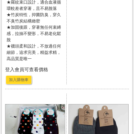
★羅紋束口設計，適合血液循
環較差者穿著，且不易脫落
★竹炭特性，抑菌防臭，穿久
不臭竹炭結構緻密
★加固後跟，穿著無任何束縛
感，拉抽不變形，不易老化鬆
脫
★襪頭柔和設計，不放過任何
細節，追求完美，精益求精，
高品質是唯一
登入會員可查看價格
加入購物車