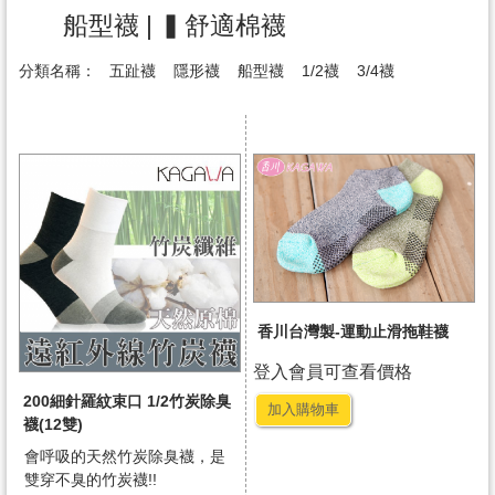
船型襪 | ▍舒適棉襪
分類名稱：
五趾襪
隱形襪
船型襪
1/2襪
3/4襪
香川台灣製-運動止滑拖鞋襪
登入會員可查看價格
200細針羅紋束口 1/2竹炭除臭
加入購物車
襪(12雙)
會呼吸的天然竹炭除臭襪，是
雙穿不臭的竹炭襪!!