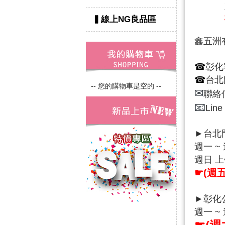
▍線上NG良品區
鑫五洲
☎
彰化客
☎
台北門
-- 您的購物車是空的 --
✉
聯絡信
📧
Lin
►台北
週一 ~ 
週日 上午
☛
(週
►彰化
週一 ~ 