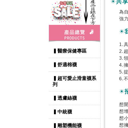
☀
共
為
強
☀
1.
▍醫療保健專區
2.
3
▍舒適棉襪
4
5
▍超可愛止滑童襪系
6
列
☀
▍透膚絲襪
想
想
▍中統襪
想
想
▍雕塑機能襪