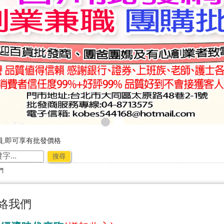
員,即可享有批發價格
，購物好輕鬆
搜尋
廠商合作-專利技術~☆ ★
們
節出貨公告★★
絡我們