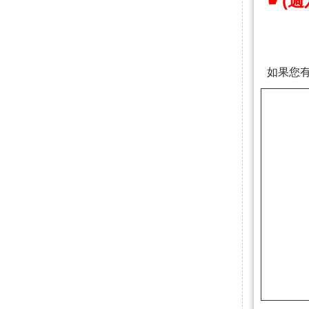
(
☛
如果您