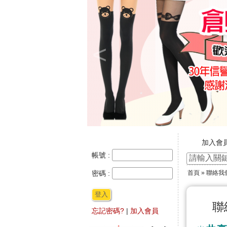
<
加入會
新官網
帳號 :
☆ ★~
密碼 :
首頁
» 聯絡我
★★年
登入
聯
忘記密碼?
|
加入會員