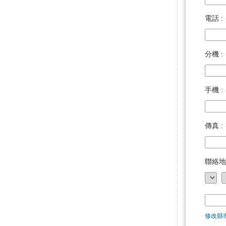
電話 :
分機 :
手機 :
傳真 :
聯絡地
修改縣