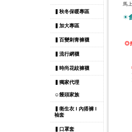
馬
▍秋冬保暖專區
☀
▍加大專區
▍百變刺青褲襪
◎
▍流行網襪
▍時尚花紋褲襪
▍獨家代理
☺饅頭家族
▍衛生衣 l 內搭褲 l
袖套
▍口罩套