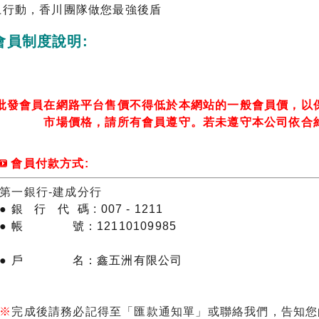
上行動，香川團隊做您最強後盾
會員制度說明:
批發會員在網路平台售價不得低於本網站的一般會員價，以
市場價格，請所有會員遵守。
若未遵守本公司依合
會
員
付款方式:
第一銀行-建成分行
● 銀 行 代 碼 : 007 - 1211
●
帳 號
：
12110109985
●
戶 名
：
鑫五洲有限公司
※
完成後請務必記得至「
匯款通知單
」或聯絡我們，
告知您