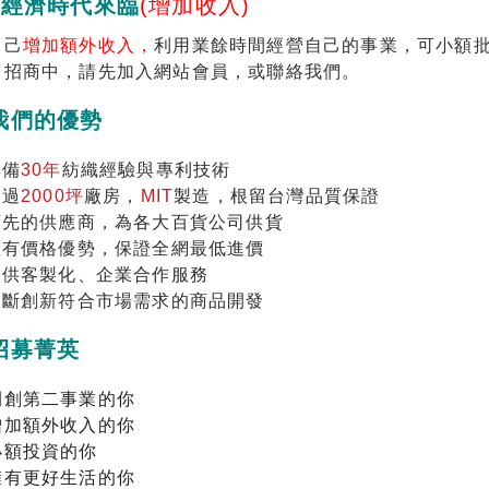
享經濟時代來臨
(增加收入)
自己
增加額外收入，
利用業餘時間經營自己的事業，可小額
力招商中，請先加入網站會員，或聯絡我們。
我們的優勢
具備
30年
紡織經驗與專利技術
超過
2000坪
廠房，
MIT
製造，根留台灣品質保證
.領先的供應商，為各大百貨公司供貨
.擁有價格優勢，保證全網最低進價
.提供客製化、企業合作服務
.不斷創新符合市場需求的商品開發
招募菁英
開創第二事業的你
增加額外收入的你
小額投資的你
擁有更好生活的你