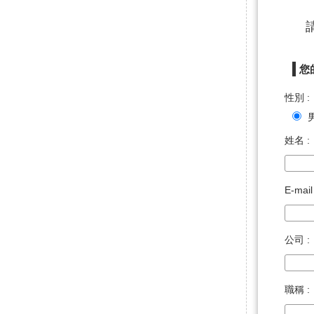
您
性別 :
姓名 :
E-mail
公司 :
職稱 :