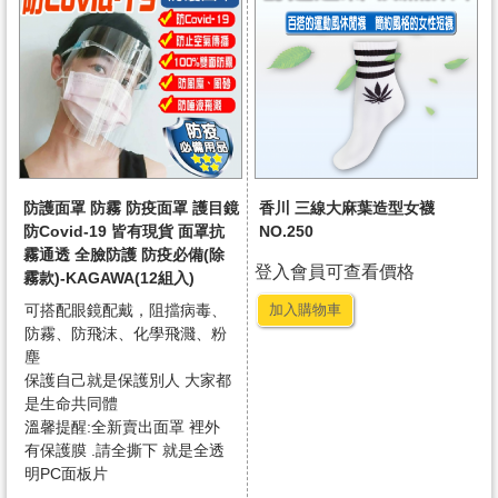
防護面罩 防霧 防疫面罩 護目鏡
香川 三線大麻葉造型女襪
防Covid-19 皆有現貨 面罩抗
NO.250
霧通透 全臉防護 防疫必備(除
登入會員可查看價格
霧款)-KAGAWA(12組入)
可搭配眼鏡配戴，阻擋病毒、
加入購物車
防霧、防飛沫、化學飛濺、粉
塵
保護自己就是保護別人 大家都
是生命共同體
溫馨提醒:全新賣出面罩 裡外
有保護膜 .請全撕下 就是全透
明PC面板片