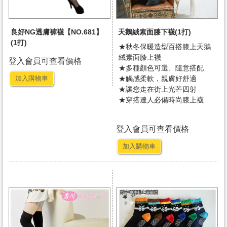
良好NG透膚褲襪【NO.681】
天鵝絨素面膝下襪(1打)
(1打)
★秋冬保暖造型百搭膝上天鵝
絨素面膝上襪
登入會員可查看價格
★多種顏色可選、隨意搭配
加入購物車
★觸感柔軟，親膚好舒適
★讓您走在街上光芒四射
★穿搭達人必備時尚膝上襪
登入會員可查看價格
加入購物車