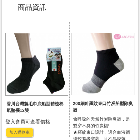
商品資訊
200細針羅紋束口竹炭船型除臭
香川台灣製毛巾底船型精梳棉
襪
氣墊襪12雙
會呼吸的天然竹炭除臭襪，是
登入會員可查看價格
雙穿不臭的竹炭襪!!
★羅紋束口設計，適合血液循
加入購物車
環較差者穿著，且不易脫落