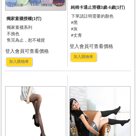
純棉卡通止滑襪3歲-6歲(1打)
下單請註明需要的顏色
獨家童襪授權(1打)
#黑
獨家童襪系列
#灰
不挑色
#丈青
售完為止，恕不補貨
登入會員可查看價格
登入會員可查看價格
加入購物車
加入購物車