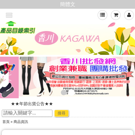
簡體文
<
★★年節出貨公告★★
加入會員,即可享有批發價格
搜尋
新官網，購物好輕鬆
首頁
»
商品資訊
☆ ★~廠商合作-專利技術~☆ ★