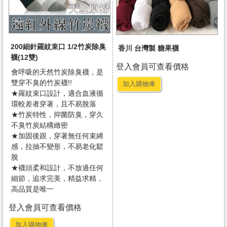
200細針羅紋束口 1/2竹炭除臭
香川 台灣製 糖果襪
襪(12雙)
登入會員可查看價格
會呼吸的天然竹炭除臭襪，是
雙穿不臭的竹炭襪!!
加入購物車
★羅紋束口設計，適合血液循
環較差者穿著，且不易脫落
★竹炭特性，抑菌防臭，穿久
不臭竹炭結構緻密
★加固後跟，穿著無任何束縛
感，拉抽不變形，不易老化鬆
脫
★襪頭柔和設計，不放過任何
細節，追求完美，精益求精，
高品質是唯一
登入會員可查看價格
加入購物車