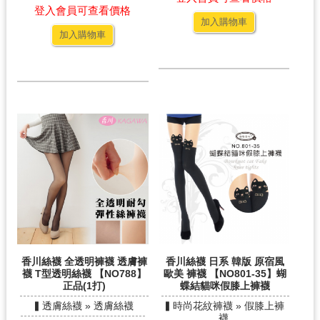
登入會員可查看價格
加入購物車
加入購物車
香川絲襪 全透明褲襪 透膚褲
香川絲襪 日系 韓版 原宿風
襪 T型透明絲襪 【NO788】
歐美 褲襪 【NO801-35】蝴
正品(1打)
蝶結貓咪假膝上褲襪
▍透膚絲襪 » 透膚絲襪
▍時尚花紋褲襪 » 假膝上褲
襪