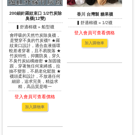
200細針羅紋束口 1/2竹炭除
香川 台灣製 糖果襪
臭襪(12雙)
▍舒適棉襪 » 1/2襪
▍舒適棉襪 » 船型襪
登入會員可查看價格
會呼吸的天然竹炭除臭襪，
是雙穿不臭的竹炭襪!! ★羅
加入購物車
紋束口設計，適合血液循環
較差者穿著，且不易脫落 ★
竹炭特性，抑菌防臭，穿久
不臭竹炭結構緻密 ★加固後
跟，穿著無任何束縛感，拉
抽不變形，不易老化鬆脫 ★
襪頭柔和設計，不放過任何
細節，追求完美，精益求
精，高品質是唯一
登入會員可查看價格
加入購物車