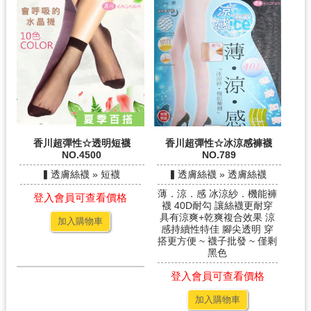
香川超彈性☆透明短襪
香川超彈性☆冰涼感褲襪
NO.4500
NO.789
▍透膚絲襪 » 短襪
▍透膚絲襪 » 透膚絲襪
薄．涼．感 冰涼紗．機能褲
登入會員可查看價格
襪 40D耐勾 讓絲襪更耐穿
具有涼爽+乾爽複合效果 涼
加入購物車
感持續性特佳 腳尖透明 穿
搭更方便 ~ 襪子批發 ~ 僅剩
黑色
登入會員可查看價格
加入購物車