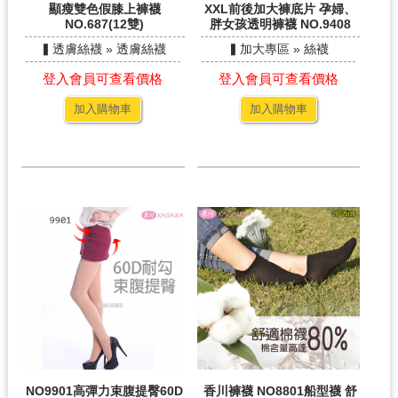
顯瘦雙色假膝上褲襪
XXL前後加大褲底片 孕婦、
NO.687(12雙)
胖女孩透明褲襪 NO.9408
▍透膚絲襪 » 透膚絲襪
▍加大專區 » 絲襪
登入會員可查看價格
登入會員可查看價格
加入購物車
加入購物車
NO9901高彈力束腹提臀60D
香川褲襪 NO8801船型襪 舒