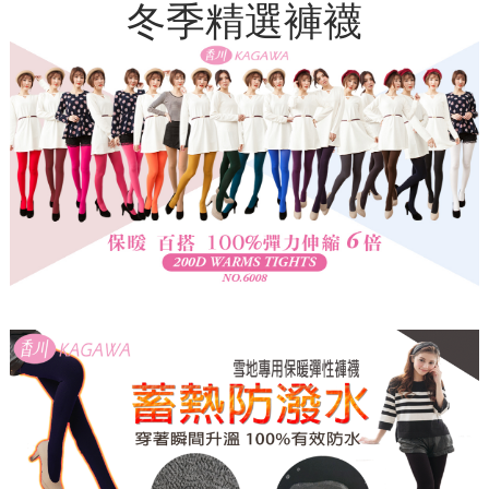
冬季精選褲襪