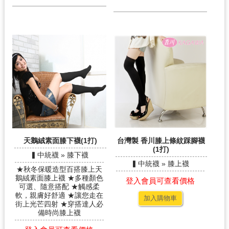
天鵝絨素面膝下襪(1打)
台灣製 香川膝上條紋踩腳襪
(1打)
▍中統襪 » 膝下襪
▍中統襪 » 膝上襪
★秋冬保暖造型百搭膝上天
鵝絨素面膝上襪 ★多種顏色
登入會員可查看價格
可選、隨意搭配 ★觸感柔
軟，親膚好舒適 ★讓您走在
加入購物車
街上光芒四射 ★穿搭達人必
備時尚膝上襪