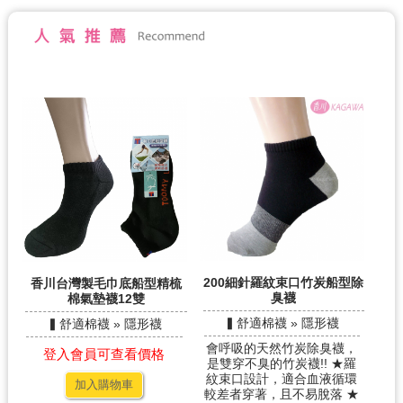
200細針羅紋束口竹炭船型除
香川台灣製毛巾底船型精梳
臭襪
棉氣墊襪12雙
▍舒適棉襪 » 隱形襪
▍舒適棉襪 » 隱形襪
會呼吸的天然竹炭除臭襪，
登入會員可查看價格
是雙穿不臭的竹炭襪!! ★羅
紋束口設計，適合血液循環
加入購物車
較差者穿著，且不易脫落 ★