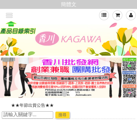
簡體文
<
★★年節出貨公告★★
加入會員,即可享有批發價格
搜尋
新官網，購物好輕鬆
☆ ★~廠商合作-專利技術~☆ ★