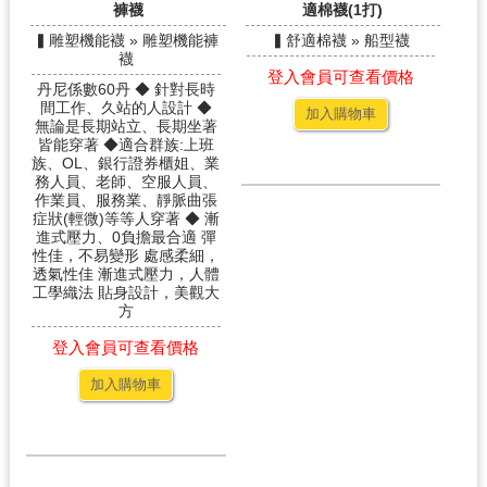
褲襪
適棉襪(1打)
▍雕塑機能襪 » 雕塑機能褲
▍舒適棉襪 » 船型襪
襪
登入會員可查看價格
丹尼係數60丹 ◆ 針對長時
間工作、久站的人設計 ◆
加入購物車
無論是長期站立、長期坐著
皆能穿著 ◆適合群族:上班
族、OL、銀行證券櫃姐、業
務人員、老師、空服人員、
作業員、服務業、靜脈曲張
症狀(輕微)等等人穿著 ◆ 漸
進式壓力、0負擔最合適 彈
性佳，不易變形 處感柔細，
透氣性佳 漸進式壓力，人體
工學織法 貼身設計，美觀大
方
登入會員可查看價格
加入購物車