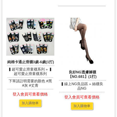
純棉卡通止滑襪3歲-6歲(1打)
▍超可愛止滑童襪系列 » ▍
良好NG透膚褲襪
超可愛止滑童襪系列
【NO.681】(1打)
下單請註明需要的顏色 #黑
▍線上NG良品區 » 絲襪良
#灰 #丈青
品NG
登入會員可查看價格
登入會員可查看價格
加入購物車
加入購物車