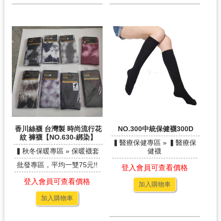
香川絲襪 台灣製 時尚流行花
NO.300中統保健襪300D
紋 褲襪【NO.630-綁染】
▍醫療保健專區 » ▍醫療保
▍秋冬保暖專區 » 保暖襪套
健襪
批發專區，平均一雙75元!!
登入會員可查看價格
登入會員可查看價格
加入購物車
加入購物車