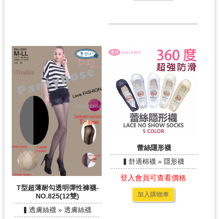
蕾絲隱形襪
▍舒適棉襪 » 隱形襪
登入會員可查看價格
T型超薄耐勾透明彈性褲襪-
加入購物車
NO.825(12雙)
▍透膚絲襪 » 透膚絲襪