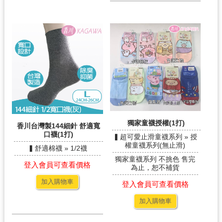
獨家童襪授權(1打)
香川台灣製144細針 舒適寬
口襪(1打)
▍超可愛止滑童襪系列 » 授
權童襪系列(無止滑)
▍舒適棉襪 » 1/2襪
獨家童襪系列 不挑色 售完
登入會員可查看價格
為止，恕不補貨
加入購物車
登入會員可查看價格
加入購物車