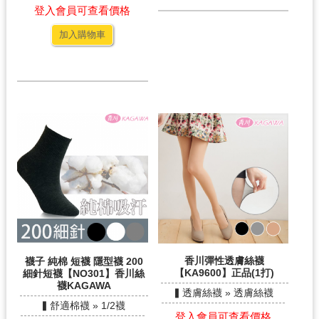
登入會員可查看價格
加入購物車
香川彈性透膚絲襪
襪子 純棉 短襪 隱型襪 200
【KA9600】正品(1打)
細針短襪【NO301】香川絲
襪KAGAWA
▍透膚絲襪 » 透膚絲襪
▍舒適棉襪 » 1/2襪
登入會員可查看價格