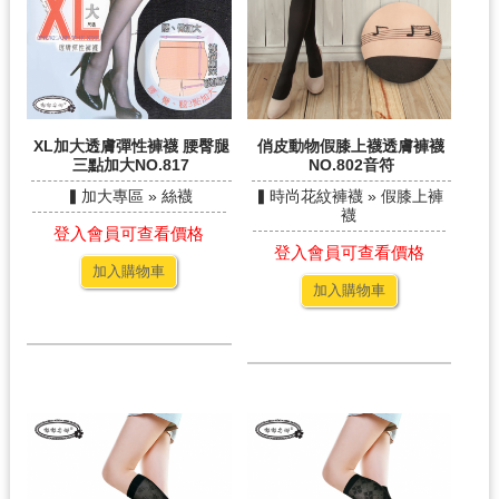
XL加大透膚彈性褲襪 腰臀腿
俏皮動物假膝上襪透膚褲襪
三點加大NO.817
NO.802音符
▍加大專區 » 絲襪
▍時尚花紋褲襪 » 假膝上褲
襪
登入會員可查看價格
登入會員可查看價格
加入購物車
加入購物車