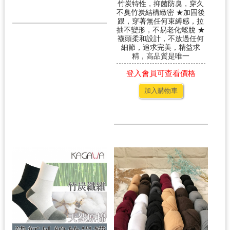
竹炭特性，抑菌防臭，穿久
不臭竹炭結構緻密 ★加固後
跟，穿著無任何束縛感，拉
抽不變形，不易老化鬆脫 ★
襪頭柔和設計，不放過任何
細節，追求完美，精益求
精，高品質是唯一
登入會員可查看價格
加入購物車