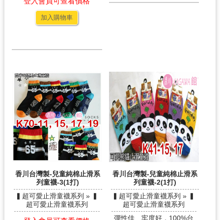
登入會員可查看價格
加入購物車
香川台灣製-兒童純棉止滑系
香川台灣製-兒童純棉止滑系
列童襪-3(1打)
列童襪-2(1打)
▍超可愛止滑童襪系列 » ▍
▍超可愛止滑童襪系列 » ▍
超可愛止滑童襪系列
超可愛止滑童襪系列
彈性佳、牢度好，100%台