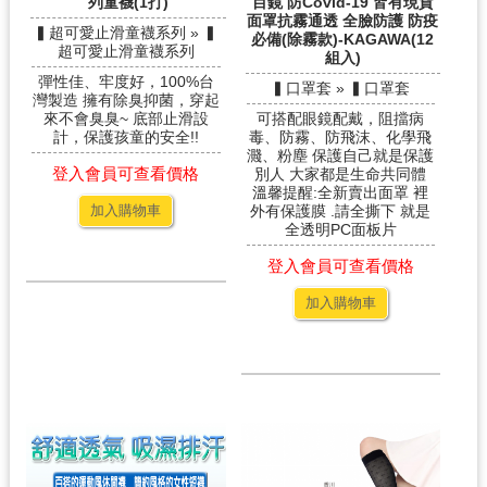
列童襪(1打)
目鏡 防Covid-19 皆有現貨
面罩抗霧通透 全臉防護 防疫
▍超可愛止滑童襪系列 » ▍
必備(除霧款)-KAGAWA(12
超可愛止滑童襪系列
組入)
彈性佳、牢度好，100%台
▍口罩套 » ▍口罩套
灣製造 擁有除臭抑菌，穿起
來不會臭臭~ 底部止滑設
可搭配眼鏡配戴，阻擋病
計，保護孩童的安全!!
毒、防霧、防飛沫、化學飛
濺、粉塵 保護自己就是保護
登入會員可查看價格
別人 大家都是生命共同體
溫馨提醒:全新賣出面罩 裡
加入購物車
外有保護膜 .請全撕下 就是
全透明PC面板片
登入會員可查看價格
加入購物車