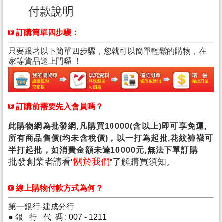
付款說明
訂購簡單四步驟：
只要跟著以下簡單四步驟，您就可以簡單輕鬆的購物，在
家等貨品送上門囉 ！
訂購前需要先入會員嗎？
此購物網為批發網,凡購買10000(含以上)即可享免運,
所有商品售價(均未含稅價)，以一打為起批,花紋褲襪可
半打起批，如消費金額未達10000元,無法下單訂購
批發創業者請看"
關於我們
"了解購買須知。
線上購物付款方式為何？
第一銀行-建成分行
● 銀 行 代 碼 : 007 - 1211