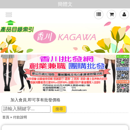
簡體文
<
加入會員,即可享有批發價格
新官網，購物好輕鬆
搜尋
☆ ★~廠商合作-專利技術~☆ ★
首頁
» 付款說明
★★年節出貨公告★★