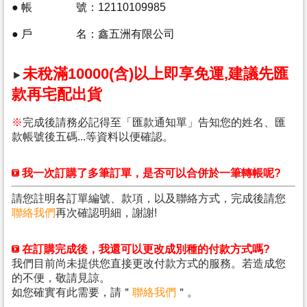
●
帳 號
：
12110109985
●
戶 名
：
鑫五洲有限公司
未稅滿10000(含)以上即享免運,建議先匯
►
款再宅配出貨
※
完成後請務必記得至「
匯款通知單
」
告知您的姓名、匯
款帳號後五碼...等資料以便確認。
我一次訂購了多筆訂單，是否可以合併於一筆轉帳呢?
請您註明各訂單編號、款項，以及聯絡方式，完成後請您
聯絡我們
再次確認明細，謝謝!
在訂購完成後，
我還可以更改成別種的付款方式嗎?
我們目前尚未提供您直接更改付款方式的服務。若造成您
的不便，敬請見諒。
如您確實有此需要，
請
＂
聯絡我們
＂。