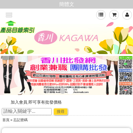
簡體文
<
加入會員,即可享有批發價格
新官網，購物好輕鬆
搜尋
☆ ★~廠商合作-專利技術~☆ ★
首頁
» 忘記密碼
★★年節出貨公告★★