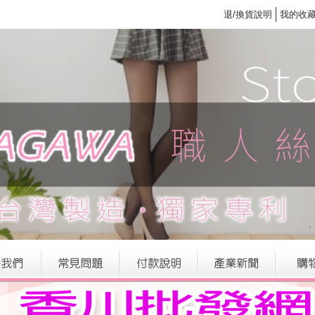
退/換貨說明
我的收