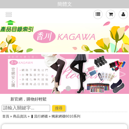
簡體文
>
新官網，購物好輕鬆
☆ ★~廠商合作-專利技術~☆ ★
搜尋
★★年節出貨公告★★
首頁
»
商品資訊
»
▍流行網襪
» 獨家網襪6010系列
加入會員,即可享有批發價格