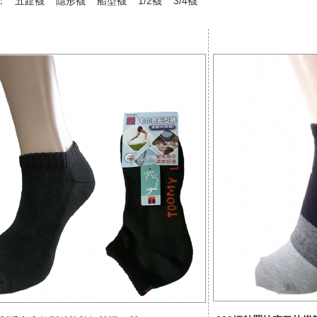
稱：
五趾襪
隱形襪
船型襪
1/2襪
3/4襪