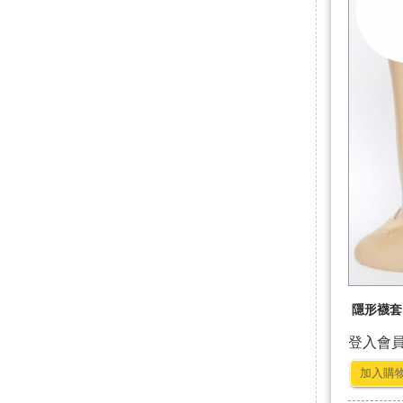
隱形襪套 
登入會
加入購