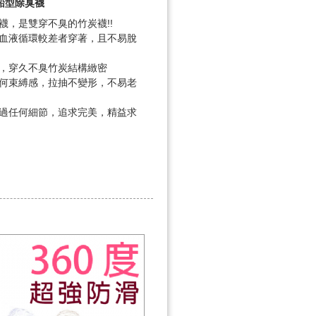
船型除臭襪
襪，是雙穿不臭的竹炭襪!!
血液循環較差者穿著，且不易脫
，穿久不臭竹炭結構緻密
何束縛感，拉抽不變形，不易老
過任何細節，追求完美，精益求