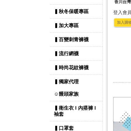
香川台灣
▍秋冬保暖專區
登入會
加入購
▍加大專區
▍百變刺青褲襪
▍流行網襪
▍時尚花紋褲襪
▍獨家代理
☺饅頭家族
▍衛生衣 l 內搭褲 l
袖套
▍口罩套