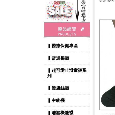
分類名
▍醫療保健專區
▍舒適棉襪
▍超可愛止滑童襪系
列
▍透膚絲襪
▍中統襪
▍雕塑機能襪