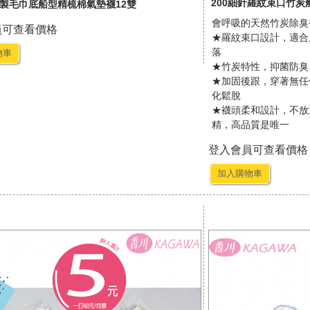
200細針羅紋束口竹炭
製毛巾底船型精梳棉氣墊襪12雙
會呼吸的天然竹炭除臭
員可查看價格
★羅紋束口設計，適合
落
物車
★竹炭特性，抑菌防臭
★加固後跟，穿著無任
化鬆脫
★襪頭柔和設計，不放
精，高品質是唯一
登入會員可查看價格
加入購物車