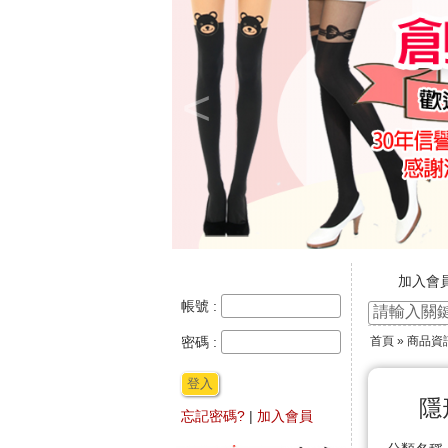
<
加入會
新官網
帳號 :
☆ ★~
密碼 :
首頁
»
商品資
★★年
登入
隱
忘記密碼?
|
加入會員