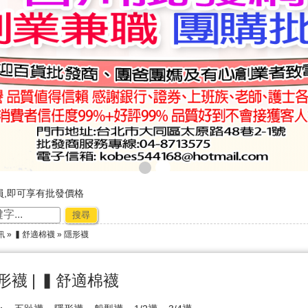
員,即可享有批發價格
，購物好輕鬆
搜尋
廠商合作-專利技術~☆ ★
訊
»
▍舒適棉襪
» 隱形襪
節出貨公告★★
形襪 | ▍舒適棉襪