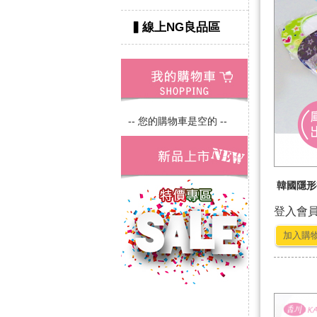
▍線上NG良品區
-- 您的購物車是空的 --
韓國隱形襪
登入會
加入購