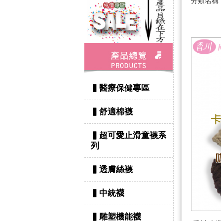
分類名
▍醫療保健專區
▍舒適棉襪
▍超可愛止滑童襪系
列
▍透膚絲襪
▍中統襪
▍雕塑機能襪