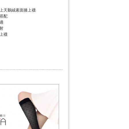
)
上天鵝絨素面膝上襪
搭配
適
射
上襪