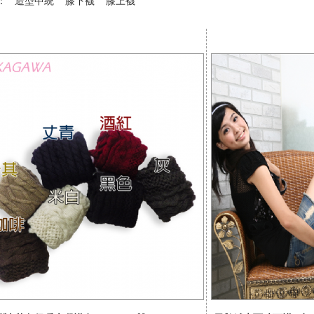
稱：
造型中統
膝下襪
膝上襪