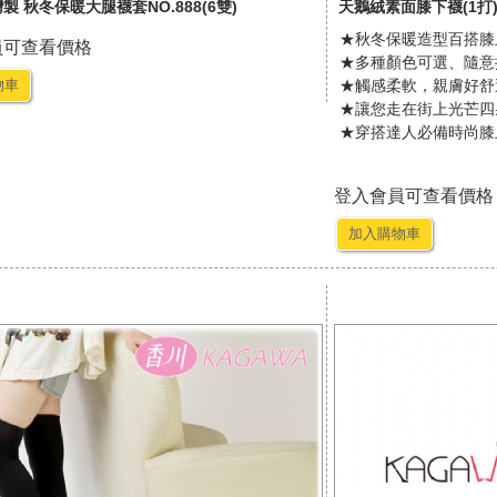
製 秋冬保暖大腿襪套NO.888(6雙)
天鵝絨素面膝下襪(1打
★秋冬保暖造型百搭膝
員可查看價格
★多種顏色可選、隨意
物車
★觸感柔軟，親膚好舒
★讓您走在街上光芒四
★穿搭達人必備時尚膝
登入會員可查看價格
加入購物車