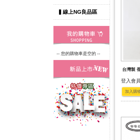
▍線上NG良品區
-- 您的購物車是空的 --
台灣製 
登入會
加入購