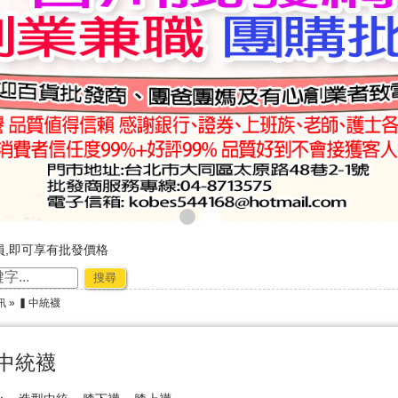
員,即可享有批發價格
，購物好輕鬆
搜尋
廠商合作-專利技術~☆ ★
訊
» ▍中統襪
節出貨公告★★
中統襪