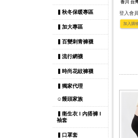
香川 台灣
▍秋冬保暖專區
登入會
加入購
▍加大專區
▍百變刺青褲襪
▍流行網襪
▍時尚花紋褲襪
▍獨家代理
☺饅頭家族
▍衛生衣 l 內搭褲 l
袖套
▍口罩套