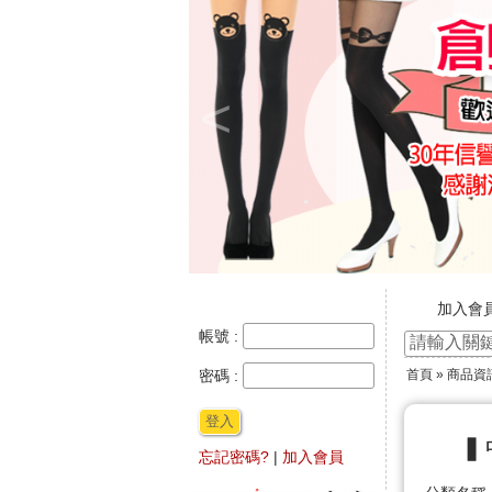
<
加入會
新官網
帳號 :
☆ ★~
密碼 :
首頁
»
商品資
★★年
登入
▍
忘記密碼?
|
加入會員