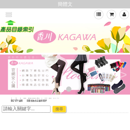
簡體文
>
新官網，購物好輕鬆
☆ ★~廠商合作-專利技術~☆ ★
搜尋
★★年節出貨公告★★
加入會員,即可享有批發價格