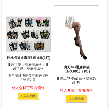
純棉卡通止滑襪3歲-6歲(1打)
▍超可愛止滑童襪系列 » ▍
良好NG透膚褲襪
超可愛止滑童襪系列
【NO.681】(1打)
下單請註明需要的顏色 #黑
▍線上NG良品區 » 絲襪良
#灰 #丈青
品NG
登入會員可查看價格
登入會員可查看價格
加入購物車
加入購物車