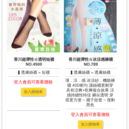
香川超彈性☆透明短襪
香川超彈性☆冰涼感褲襪
NO.4500
NO.789
▍透膚絲襪 » 短襪
▍透膚絲襪 » 透膚絲襪
薄．涼．感 冰涼紗．機能褲
登入會員可查看價格
襪 40D耐勾 讓絲襪更耐穿
具有涼爽+乾爽複合效果 涼
加入購物車
感持續性特佳 腳尖透明 穿
搭更方便 ~ 襪子批發 ~ 僅剩
黑色
登入會員可查看價格
加入購物車