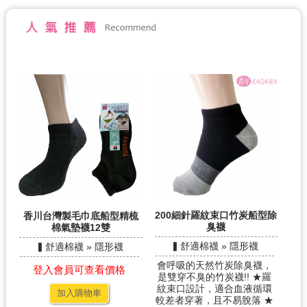
200細針羅紋束口竹炭船型除
香川台灣製毛巾底船型精梳
臭襪
棉氣墊襪12雙
▍舒適棉襪 » 隱形襪
▍舒適棉襪 » 隱形襪
會呼吸的天然竹炭除臭襪，
登入會員可查看價格
是雙穿不臭的竹炭襪!! ★羅
紋束口設計，適合血液循環
加入購物車
較差者穿著，且不易脫落 ★