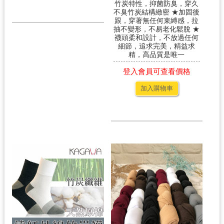
竹炭特性，抑菌防臭，穿久
不臭竹炭結構緻密 ★加固後
跟，穿著無任何束縛感，拉
抽不變形，不易老化鬆脫 ★
襪頭柔和設計，不放過任何
細節，追求完美，精益求
精，高品質是唯一
登入會員可查看價格
加入購物車