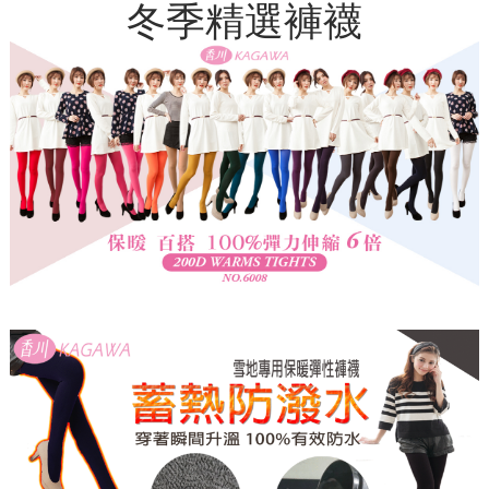
冬季精選褲襪