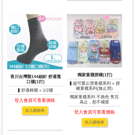
獨家童襪授權(1打)
香川台灣製144細針 舒適寬
口襪(1打)
▍超可愛止滑童襪系列 » 授
權童襪系列(無止滑)
▍舒適棉襪 » 1/2襪
獨家童襪系列 不挑色 售完
登入會員可查看價格
為止，恕不補貨
加入購物車
登入會員可查看價格
加入購物車