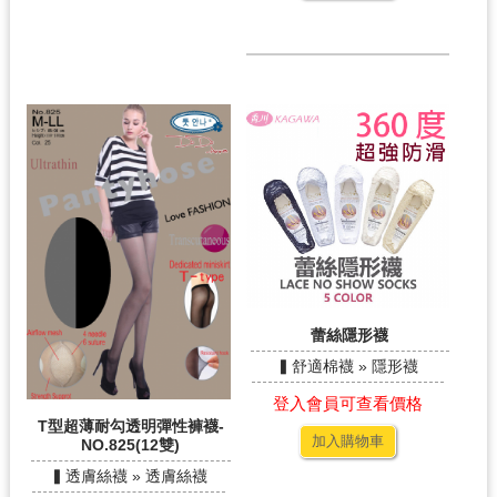
蕾絲隱形襪
▍舒適棉襪 » 隱形襪
登入會員可查看價格
T型超薄耐勾透明彈性褲襪-
加入購物車
NO.825(12雙)
▍透膚絲襪 » 透膚絲襪