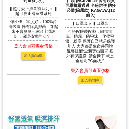
列童襪(1打)
目鏡 防Covid-19 皆有現貨
面罩抗霧通透 全臉防護 防疫
▍超可愛止滑童襪系列 » ▍
必備(除霧款)-KAGAWA(12
超可愛止滑童襪系列
組入)
彈性佳、牢度好，100%台
▍口罩套 » ▍口罩套
灣製造 擁有除臭抑菌，穿起
來不會臭臭~ 底部止滑設
可搭配眼鏡配戴，阻擋病
計，保護孩童的安全!!
毒、防霧、防飛沫、化學飛
濺、粉塵 保護自己就是保護
登入會員可查看價格
別人 大家都是生命共同體
溫馨提醒:全新賣出面罩 裡
加入購物車
外有保護膜 .請全撕下 就是
全透明PC面板片
登入會員可查看價格
加入購物車