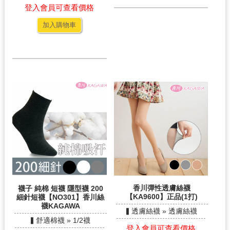
登入會員可查看價格
加入購物車
香川彈性透膚絲襪
襪子 純棉 短襪 隱型襪 200
【KA9600】正品(1打)
細針短襪【NO301】香川絲
襪KAGAWA
▍透膚絲襪 » 透膚絲襪
▍舒適棉襪 » 1/2襪
登入會員可查看價格