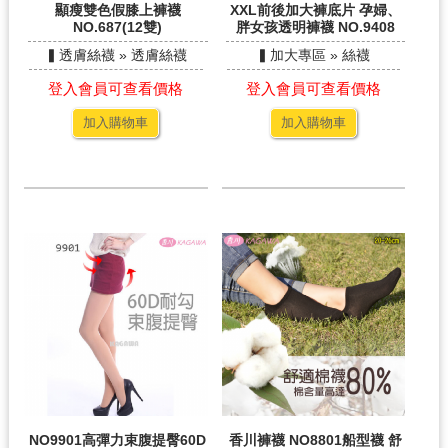
顯瘦雙色假膝上褲襪
XXL前後加大褲底片 孕婦、
NO.687(12雙)
胖女孩透明褲襪 NO.9408
▍透膚絲襪 » 透膚絲襪
▍加大專區 » 絲襪
登入會員可查看價格
登入會員可查看價格
加入購物車
加入購物車
NO9901高彈力束腹提臀60D
香川褲襪 NO8801船型襪 舒