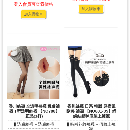
登入會員可查看價格
加入購物車
加入購物車
香川絲襪 全透明褲襪 透膚褲
香川絲襪 日系 韓版 原宿風
襪 T型透明絲襪 【NO788】
歐美 褲襪 【NO801-35】蝴
正品(1打)
蝶結貓咪假膝上褲襪
▍透膚絲襪 » 透膚絲襪
▍時尚花紋褲襪 » 假膝上褲
襪