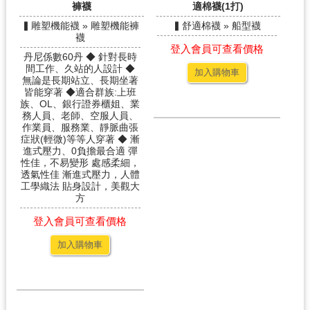
褲襪
適棉襪(1打)
▍雕塑機能襪 » 雕塑機能褲
▍舒適棉襪 » 船型襪
襪
登入會員可查看價格
丹尼係數60丹 ◆ 針對長時
間工作、久站的人設計 ◆
加入購物車
無論是長期站立、長期坐著
皆能穿著 ◆適合群族:上班
族、OL、銀行證券櫃姐、業
務人員、老師、空服人員、
作業員、服務業、靜脈曲張
症狀(輕微)等等人穿著 ◆ 漸
進式壓力、0負擔最合適 彈
性佳，不易變形 處感柔細，
透氣性佳 漸進式壓力，人體
工學織法 貼身設計，美觀大
方
登入會員可查看價格
加入購物車