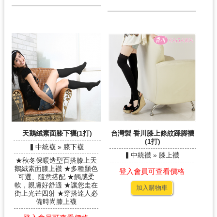
天鵝絨素面膝下襪(1打)
台灣製 香川膝上條紋踩腳襪
(1打)
▍中統襪 » 膝下襪
▍中統襪 » 膝上襪
★秋冬保暖造型百搭膝上天
鵝絨素面膝上襪 ★多種顏色
登入會員可查看價格
可選、隨意搭配 ★觸感柔
軟，親膚好舒適 ★讓您走在
加入購物車
街上光芒四射 ★穿搭達人必
備時尚膝上襪