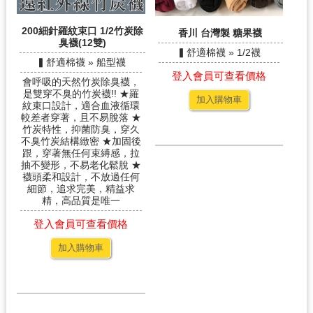
200細針羅紋束口 1/2竹炭除
香川 台灣製 糖果襪
臭襪(12雙)
▍舒適棉襪 » 1/2襪
▍舒適棉襪 » 船型襪
登入會員可查看價格
會呼吸的天然竹炭除臭襪，
是雙穿不臭的竹炭襪!! ★羅
加入購物車
紋束口設計，適合血液循環
較差者穿著，且不易脫落 ★
竹炭特性，抑菌防臭，穿久
不臭竹炭結構緻密 ★加固後
跟，穿著無任何束縛感，拉
抽不變形，不易老化鬆脫 ★
襪頭柔和設計，不放過任何
細節，追求完美，精益求
精，高品質是唯一
登入會員可查看價格
加入購物車