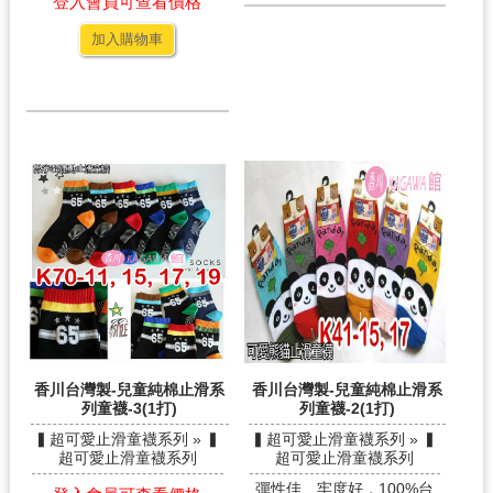
登入會員可查看價格
加入購物車
香川台灣製-兒童純棉止滑系
香川台灣製-兒童純棉止滑系
列童襪-3(1打)
列童襪-2(1打)
▍超可愛止滑童襪系列 » ▍
▍超可愛止滑童襪系列 » ▍
超可愛止滑童襪系列
超可愛止滑童襪系列
彈性佳、牢度好，100%台