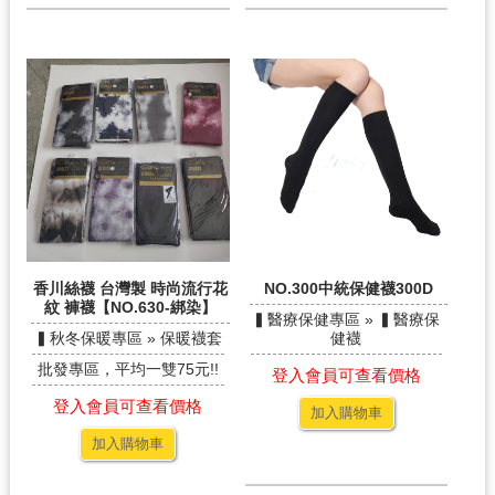
香川絲襪 台灣製 時尚流行花
NO.300中統保健襪300D
紋 褲襪【NO.630-綁染】
▍醫療保健專區 » ▍醫療保
▍秋冬保暖專區 » 保暖襪套
健襪
批發專區，平均一雙75元!!
登入會員可查看價格
登入會員可查看價格
加入購物車
加入購物車