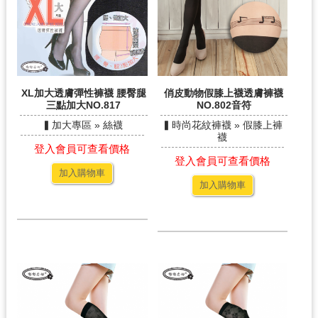
XL加大透膚彈性褲襪 腰臀腿
俏皮動物假膝上襪透膚褲襪
三點加大NO.817
NO.802音符
▍加大專區 » 絲襪
▍時尚花紋褲襪 » 假膝上褲
襪
登入會員可查看價格
登入會員可查看價格
加入購物車
加入購物車