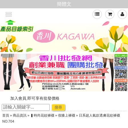
簡體文
<
加入會員,即可享有批發價格
新官網，購物好輕鬆
搜尋
☆ ★~廠商合作-專利技術~☆ ★
首頁
»
商品資訊
»
▍時尚花紋褲襪
»
假膝上褲襪
» 日系超人氣款透膚花紋褲襪
★★年節出貨公告★★
NO.704