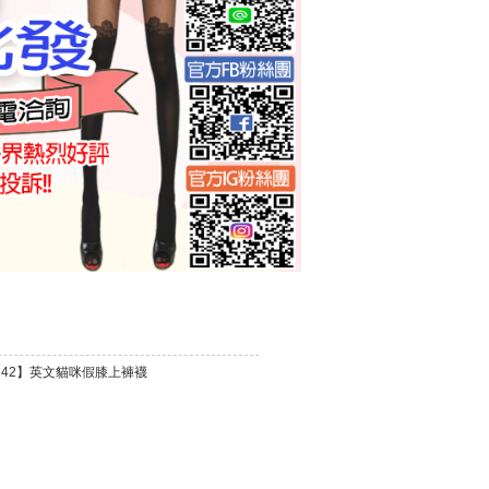
1- 42】英文貓咪假膝上褲襪