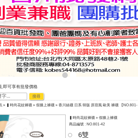
員,即可享有批發價格
，購物好輕鬆
搜尋
廠商合作-專利技術~☆ ★
訊
»
▍時尚花紋褲襪
»
假膝上褲襪
» 香川絲襪 日系 韓版 原宿風 歐美 褲襪 【NO.80
節出貨公告★★
▍時尚花紋褲襪 » 假膝上褲襪
商品編號 : NO.801-42
6雙