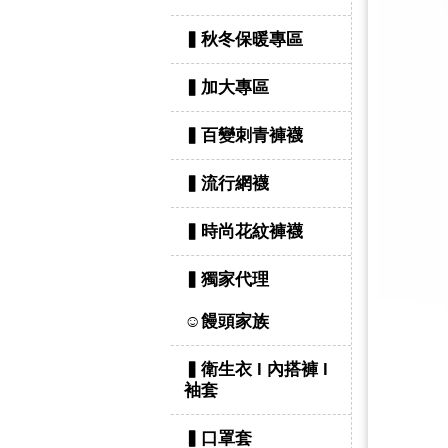
▍秋冬保暖專區
▍加大專區
▍百變刺青褲襪
▍流行網襪
▍時尚花紋褲襪
▍獨家代理
☺饅頭家族
▍衛生衣 l 內搭褲 l
袖套
▍口罩套