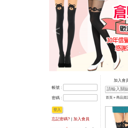
<
加入會
新官網
帳號 :
☆ ★~
密碼 :
首頁
»
商品資
★★年
登入
忘記密碼?
|
加入會員