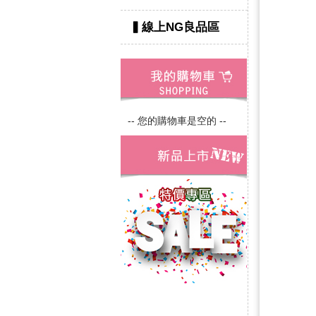
▍線上NG良品區
-- 您的購物車是空的 --