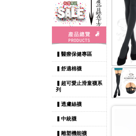
▍醫療保健專區
▍舒適棉襪
▍超可愛止滑童襪系
列
▍透膚絲襪
▍中統襪
▍雕塑機能襪