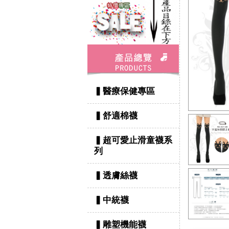
▍醫療保健專區
▍舒適棉襪
▍超可愛止滑童襪系
列
▍透膚絲襪
▍中統襪
▍雕塑機能襪