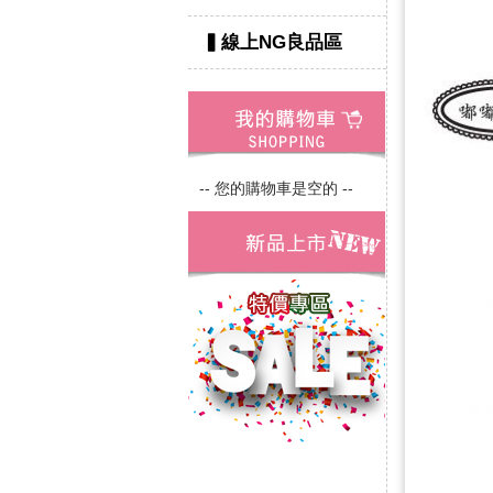
▍線上NG良品區
-- 您的購物車是空的 --