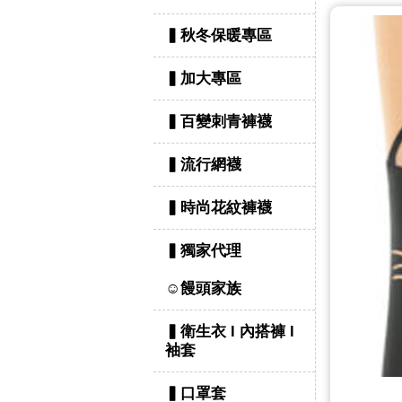
▍秋冬保暖專區
▍加大專區
▍百變刺青褲襪
▍流行網襪
▍時尚花紋褲襪
▍獨家代理
☺饅頭家族
▍衛生衣 l 內搭褲 l
袖套
▍口罩套