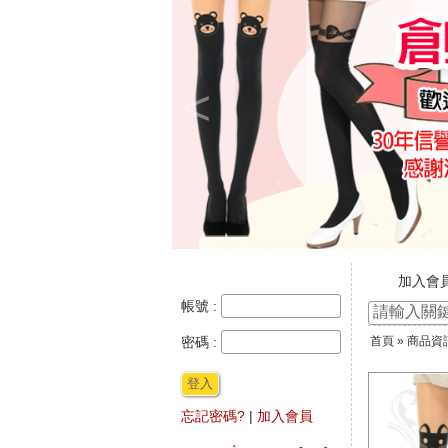
<
加入會
新官網
帳號 :
☆ ★~
密碼 :
首頁
»
商品資
★★年
登入
忘記密碼?
|
加入會員