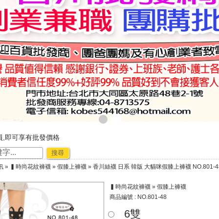
員,即可享有批發價格
，購物好輕鬆
搜尋
廠商合作-專利技術~☆ ★
訊
»
▍時尚花紋褲襪
»
假膝上褲襪
» 香川絲襪 日系 韓版 大貓咪假膝上褲襪 NO.801-4
節出貨公告★★
▍時尚花紋褲襪 » 假膝上褲襪
商品編號 : NO.801-48
6雙