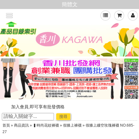
簡體文
<
加入會員,即可享有批發價格
新官網，購物好輕鬆
搜尋
☆ ★~廠商合作-專利技術~☆ ★
首頁
»
商品資訊
»
▍時尚花紋褲襪
»
假膝上褲襪
» 假膝上縷空玫瑰褲襪 NO.685-
★★年節出貨公告★★
27